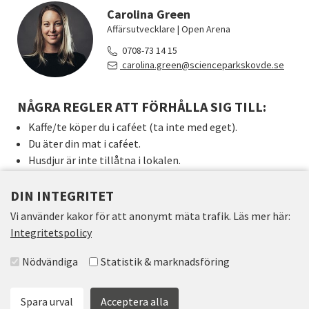
Carolina Green
Affärsutvecklare | Open Arena
0708-73 14 15
carolina.green
@scienceparkskovde.se
NÅGRA REGLER ATT FÖRHÅLLA SIG TILL:
Kaffe/te köper du i caféet (ta inte med eget).
Du äter din mat i caféet.
Husdjur är inte tillåtna i lokalen.
Du får inte ta med alkohol.
När arbetsdagen är slut ställer du i ordning möbler och
DIN INTEGRITET
plockar undan efter dig.
Vi använder kakor för att anonymt mäta trafik. Läs mer här:
Tänder du ljus är du ansvarig för att släcka dem.
Integritetspolicy
Välj accepterade grupper
Nödvändiga
Statistik & marknadsföring
Spara urval
Acceptera alla