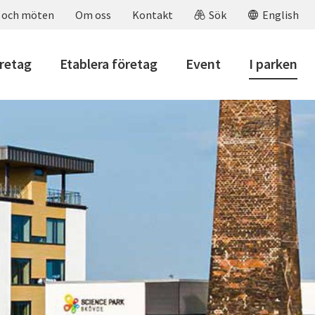
 och möten
Om oss
Kontakt
Sök
English
öretag
Etablera företag
Event
I parken