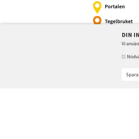
DIN I
Vi använ
Välj acc
Nödv
Spara
Klicka på bilden för att få en störr
FRÅGOR?
Välkommen att höra av d