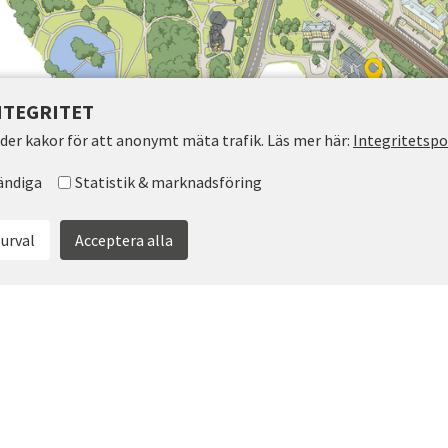
NTEGRITET
der kakor för att anonymt mäta trafik. Läs mer här:
Integritetspo
epterade grupper
ändiga
Statistik & marknadsföring
 urval
Acceptera alla
e karta.
ig till
info@scienceparkskovde.se
.