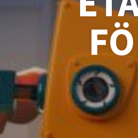
ETA
FÖ