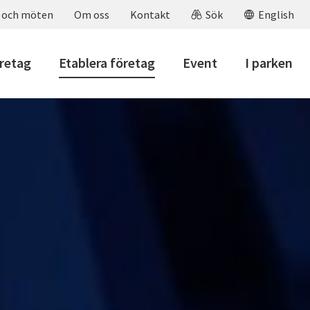
 och möten
Om oss
Kontakt
Sök
English
öretag
Etablera företag
Event
I parken