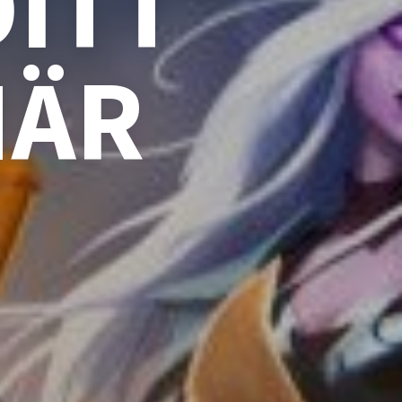
DITT
HÄR