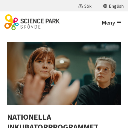
Hoppa till huvudinnehåll
Sök
English
Meny
NATIONELLA
INKUBATORPROGRAMMET