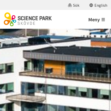
Hoppa till huvudinnehåll
Sök
English
Meny