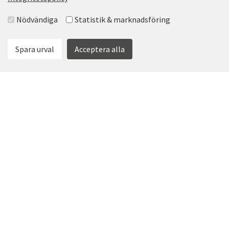
Välj accepterade grupper
Nödvändiga
Statistik & marknadsföring
Spara urval
Acceptera alla
TEGELBRUKET
I Tegelbruket finns enstaka kontor för det mindre
företaget. I huset finns även ett konferensrum för 2-12
personer, pausutrymme med pentry samt tillgång till
gemensamma resurser i Växthuset.
Läs mer