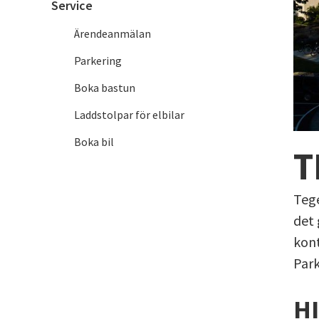
Service
Ärendeanmälan
Parkering
Boka bastun
Laddstolpar för elbilar
Boka bil
T
Tege
det 
kont
Park
HI