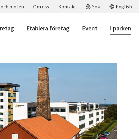
 och möten
Om oss
Kontakt
Sök
English
öretag
Etablera företag
Event
I parken