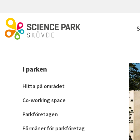
Hoppa till huvudinnehåll
S
I parken
Hitta på området
Co-working space
Parkföretagen
Förmåner för parkföretag