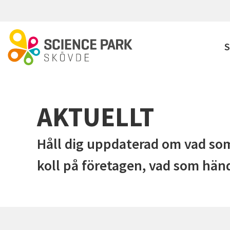
Hoppa till huvudinnehåll
S
AKTUELLT
Håll dig uppdaterad om vad som
koll på företagen, vad som händ