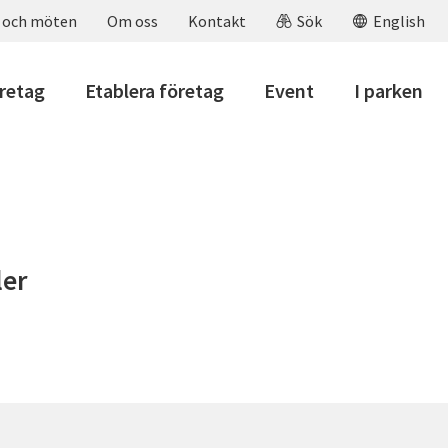
 och möten
Om oss
Kontakt
Sök
English
öretag
Etablera företag
Event
I parken
ler