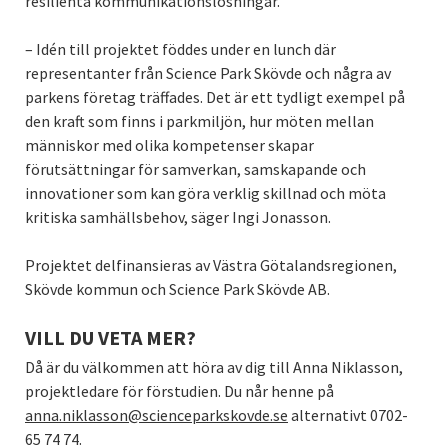
resilienta kommunikationslösningar.
– Idén till projektet föddes under en lunch där
representanter från Science Park Skövde och några av
parkens företag träffades. Det är ett tydligt exempel på
den kraft som finns i parkmiljön, hur möten mellan
människor med olika kompetenser skapar
förutsättningar för samverkan, samskapande och
innovationer som kan göra verklig skillnad och möta
kritiska samhällsbehov, säger Ingi Jonasson.
Projektet delfinansieras av Västra Götalandsregionen,
Skövde kommun och Science Park Skövde AB.
VILL DU VETA MER?
Då är du välkommen att höra av dig till Anna Niklasson,
projektledare för förstudien. Du når henne på
anna.niklasson@scienceparkskovde.se
alternativt 0702-
65 74 74.