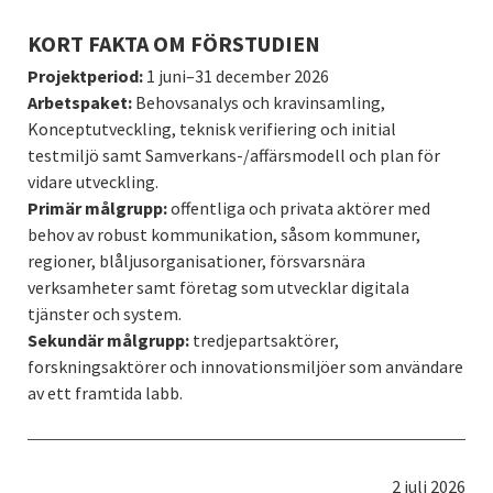
KORT FAKTA OM FÖRSTUDIEN
Projektperiod:
1 juni–31 december 2026
Arbetspaket:
Behovsanalys och kravinsamling,
Konceptutveckling, teknisk verifiering och initial
testmiljö samt Samverkans-/affärsmodell och plan för
vidare utveckling.
Primär målgrupp:
offentliga och privata aktörer med
behov av robust kommunikation, såsom kommuner,
regioner, blåljusorganisationer, försvarsnära
verksamheter samt företag som utvecklar digitala
tjänster och system.
Sekundär målgrupp:
tredjepartsaktörer,
forskningsaktörer och innovationsmiljöer som användare
av ett framtida labb.
Publicerad:
2 juli 2026