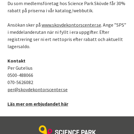
Du som medlemsföretag hos Science Park Skövde får 30%
rabatt på priserna i vår katalog/webbutik.
Ansökan sker på
www.skovdekontorscenter.se
. Ange ”SPS”
i meddelanderutan när ni fyllt i era uppgifter. Efter
registrering ser ni ert nettopris efter rabatt och aktuellt
lagersaldo.
Kontakt
Per Gutelius
0500-488066
070-5626082
per@skovdekontorscenter.se
Läs mer om erbjudandet här