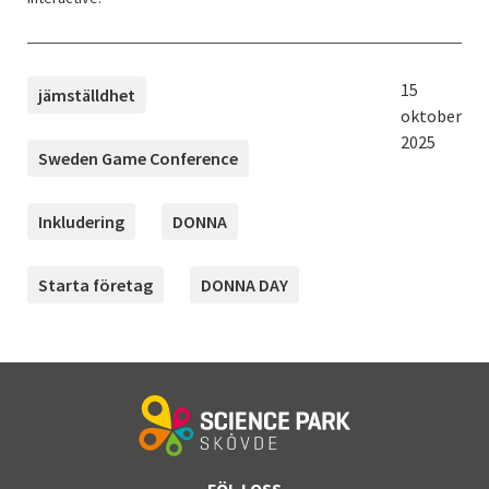
TAGGAR
Publicerad:
15
jämställdhet
oktober
2025
Sweden Game Conference
Inkludering
DONNA
Starta företag
DONNA DAY
FÖLJ OSS