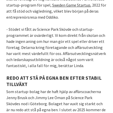
startup-program för spel,
Sweden Game Startup
, 2022 för
att få stöd och vägledning, vilket blev början på deras
entreprenörsresa med Oddiko.
- Stödet vi fått av Science Park Skövde och startup-
programmet är ovärderligt. Vi kom direkt från skolan och
hade ingen aning om hur man gör ett spel eller driver ett
företag. Delarna kring företagande och affärsutveckling
har varit mest värdefullt för oss. Affärsutvecklingsnätverk
och ledarskapsutbildning är också något som varit
fantastiskt, i alla fall för mig, berättar Linda.
REDO ATT STÅ PÅ EGNA BEN EFTER STABIL
TILLVÄXT
Som startup-bolag har de haft hjälp av affärscoacherna
Jenny Brusk och Jimmy Lee Öman på Science Park
Skövdes nod i Göteborg. Bolaget har vuxit sig starkt och
är nu redo att stå på egna ben. I slutet av 2025 kommer de