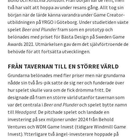
två har valt att hoppa av under resans gång. Allt tog sin
början när de lärde känna varandra under Game Creator-
utbildningen på YRGO i Göteborg. Under studietiden växte
spelet
Beer and Plunder
fram som en prototyp och
belönades med priset för Bästa Design på Sweden Game
Awards 2021. Utmärkelsen gav dem det självförtroende de
behövde för att fortsätta utvecklingen.
FRÅN TAVERNAN TILL EN STÖRRE VÄRLD
Grundarna belönades med fler priser men när grundarna
nådde sin två års-pik satte de sig ner och funderade över
hur spelet skulle vara om de fick drömma fritt. De
designade då fram en större värld utanför tavernan som
var det centrala i
Beer and Plunder
och spelet bytte namn
till
Meadgard
. De pitchade spelet och landade en
investering på sex miljoner under 2024 från Behold
Ventures och WDM Game Invest (tidigare Windmill Game
Invest). Ytterligare två ängel-investerare hoppade på