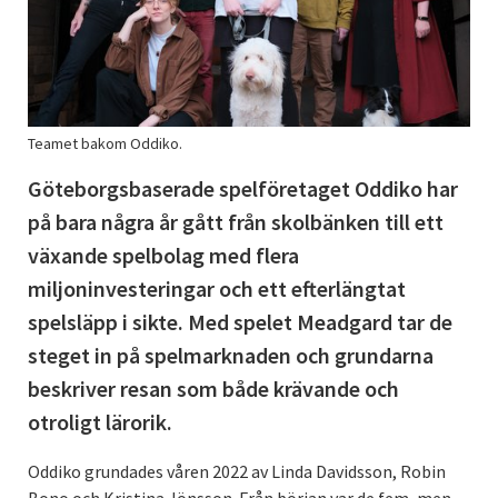
Teamet bakom Oddiko.
Göteborgsbaserade spelföretaget Oddiko har
på bara några år gått från skolbänken till ett
växande spelbolag med flera
miljoninvesteringar och ett efterlängtat
spelsläpp i sikte. Med spelet Meadgard tar de
steget in på spelmarknaden och grundarna
beskriver resan som både krävande och
otroligt lärorik.
Oddiko grundades våren 2022 av Linda Davidsson, Robin
Bono och Kristina Jönsson. Från början var de fem, men