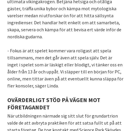
ultimata vikingakrogen. Betjäna hetsiga och otåliga
gäster, träffa unika bybor och kämpa mot mytologiska
varelser medan ni utforskar ön för att hitta sällsynta
ingredienser. Det handlar helt enkelt om att samarbeta,
skapa, servera och kämpa för att bevisa ert värde inför de
nordiska gudarna.
- Fokus är att spelet kommer vara roligast att spela
tillsammans, men det går även att spela själv. Det är
inget i spelet som är läskigt eller blodigt, vi tänker oss en
ålder från 13 år och uppåt. Vi släpper till en början för PC,
online, men tittar även på att eventuellt kunna släppa för
fler konsoler, säger Linda.
OVÄRDERLIGT STÖD PÅ VÄGEN MOT
FÖRETAGANDET
När utbildningen närmade sig sitt slut för grundartrion
valde de att avbryta praktiken för att satsa fullt ut på att
starta företag. De tog kontakt med Science Park Skövdes