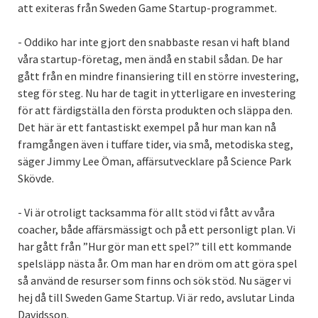
att exiteras från Sweden Game Startup-programmet.
- Oddiko har inte gjort den snabbaste resan vi haft bland
våra startup-företag, men ändå en stabil sådan. De har
gått från en mindre finansiering till en större investering,
steg för steg. Nu har de tagit in ytterligare en investering
för att färdigställa den första produkten och släppa den.
Det här är ett fantastiskt exempel på hur man kan nå
framgången även i tuffare tider, via små, metodiska steg,
säger Jimmy Lee Öman, affärsutvecklare på Science Park
Skövde.
- Vi är otroligt tacksamma för allt stöd vi fått av våra
coacher, både affärsmässigt och på ett personligt plan. Vi
har gått från ”Hur gör man ett spel?” till ett kommande
spelsläpp nästa år. Om man har en dröm om att göra spel
så använd de resurser som finns och sök stöd. Nu säger vi
hej då till Sweden Game Startup. Vi är redo, avslutar Linda
Davidsson.