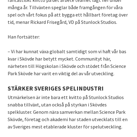
fantastiskt kvitto på det arbete teamet lagt ner under
många år. Tillväxten speglar både framgången för våra
spel och vårt fokus på att bygga ett hållbart företag över
tid, menar Rickard Frisegård, VD på Stunlock Studios.
Han fortsätter:
– Vi har kunnat växa globalt samtidigt som vi haft vår bas
kvar i Skövde har betytt mycket. Communityt här,
närheten till Högskolan i Skövde och stödet från Science
Park Skövde har varit en viktig del av vår utveckling.
STÄRKER SVERIGES SPELINDUSTRI
Utmärkelsen är inte bara ett kvitto på Stunlock Studios
snabba tillväxt, utan också på styrkan i Skövdes
spelkluster. Genom nära samverkan mellan Science Park
Skövde, företag och akademi har staden utvecklats till en
av Sveriges mest etablerade kluster för spelutveckling.