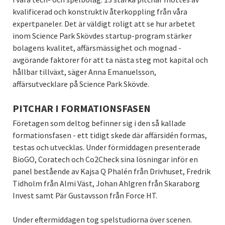
kvalificerad och konstruktiv återkoppling från våra
expertpaneler. Det är väldigt roligt att se hur arbetet
inom Science Park Skövdes startup-program stärker
bolagens kvalitet, affärsmässighet och mognad -
avgörande faktorer för att ta nästa steg mot kapital och
hållbar tillväxt, säger Anna Emanuelsson,
affärsutvecklare på Science Park Skövde.
PITCHAR I FORMATIONSFASEN
Företagen som deltog befinner sig i den så kallade
formationsfasen - ett tidigt skede där affärsidén formas,
testas och utvecklas. Under förmiddagen presenterade
BioGO, Coratech och Co2Check sina lösningar inför en
panel bestående av Kajsa Q Phalén från Drivhuset, Fredrik
Tidholm från Almi Väst, Johan Ahlgren från Skaraborg
Invest samt Pär Gustavsson från Force HT.
Under eftermiddagen tog spelstudiorna över scenen.