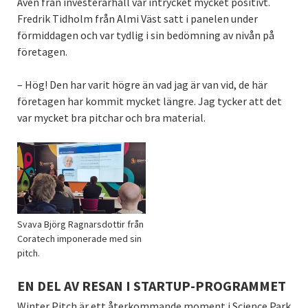
Även från investerarhåll var intrycket mycket positivt.
Fredrik Tidholm från Almi Väst satt i panelen under
förmiddagen och var tydlig i sin bedömning av nivån på
företagen.
– Hög! Den har varit högre än vad jag är van vid, de här
företagen har kommit mycket längre. Jag tycker att det
var mycket bra pitchar och bra material.
Svava Björg Ragnarsdottir från
Coratech imponerade med sin
pitch.
EN DEL AV RESAN I STARTUP-PROGRAMMET
Winter Pitch är ett återkommande moment i Science Park