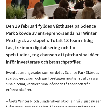
Den 19 februari fylldes Växthuset på Science
Park Skövde av entreprenörsanda när Winter
Pitch gick av stapeln. Totalt 13 team i tidig
fas, tre inom digitalisering och tio
spelstudios, tog chansen att pitcha sina idéer
inför investerare och branschprofiler.
Eventet arrangerades som en del av Science Park Skövdes
startup-program och gav företagen möjlighet att vässa
sina pitchar, verifiera sina idéer och få feedback från
erfarna aktörer.
– Årets Winter Pitch visade vilken otrolig nivå vi just nu ser
i våra tech- och spelbolag. 13 starka pitchar möttes av